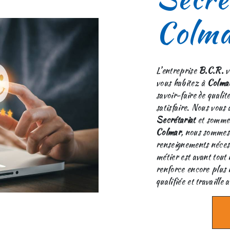
Colm
L’entreprise
B.C.R.
v
vous habitez à
Colma
savoir-faire de quali
satisfaire. Nous vous
Secrétariat
et sommes 
Colmar
, nous sommes 
renseignements nécess
métier est avant tout 
renforce encore plus n
qualifiée et travaille 