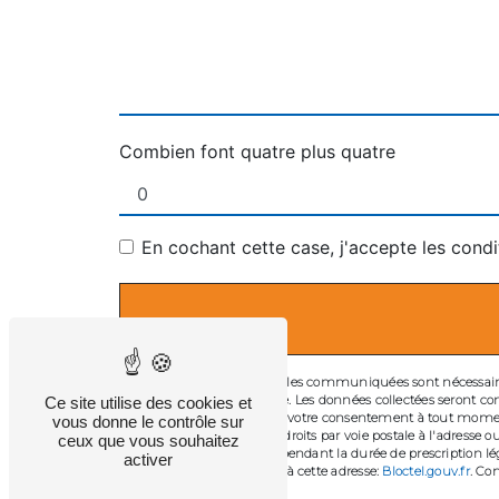
Combien font quatre plus quatre
En cochant cette case, j'accepte les condi
** Les données personnelles communiquées sont nécessaires a
répondre à votre message. Les données collectées seront comm
Ce site utilise des cookies et
d’opposition, de retrait de votre consentement à tout momen
vous donne le contrôle sur
Vous pouvez exercer ces droits par voie postale à l'adresse 
ceux que vous souhaitez
de prise de contact puis pendant la durée de prescription lé
activer
téléphonique, disponible à cette adresse:
Bloctel.gouv.fr
. Con